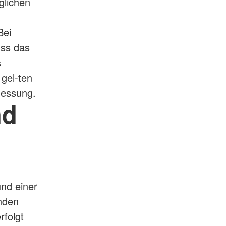
glichen
Bei
ss das
s
gel-ten
messung.
nd
nd einer
nden
rfolgt