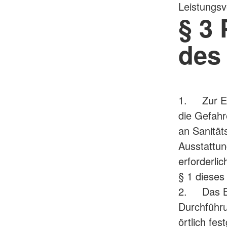
Leistungsv
§ 3
des
1. Zur Erb
die Gefahr
an Sanität
Ausstattun
erforderli
§ 1 dieses
2. Das BRK
Durchführu
örtlich fe