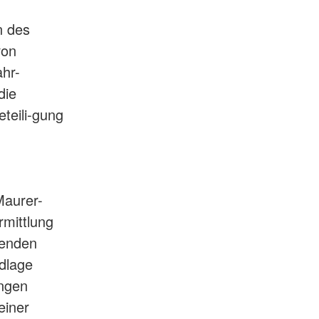
n des
von
ahr-
die
teili-gung
Maurer-
rmittlung
henden
dlage
ungen
einer