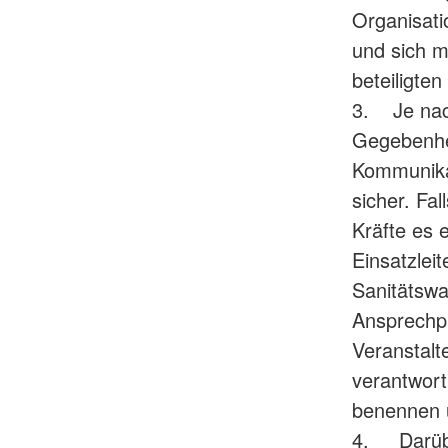
Organisati
und sich m
beteiligte
3. Je nac
Gegebenhei
Kommunikat
sicher. Fa
Kräfte es 
Einsatzleit
Sanitätswa
Ansprechpa
Veranstalt
verantwort
benennen u
4. Darüber