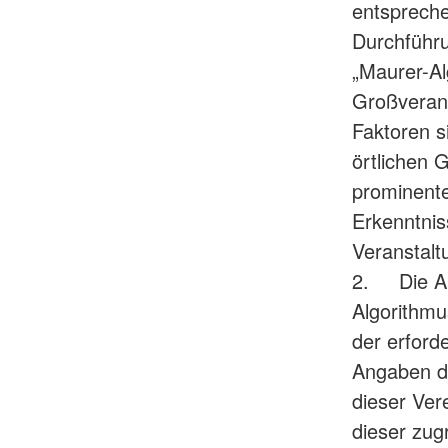
entsprech
Durchführ
„Maurer-Al
Großverans
Faktoren s
örtlichen 
prominente
Erkenntnis
Veranstalt
2. Die Al
Algorithmu
der erford
Angaben de
dieser Ve
dieser zug