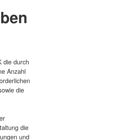
aben
 die durch
ne Anzahl
orderlichen
sowie die
er
taltung die
anungen und