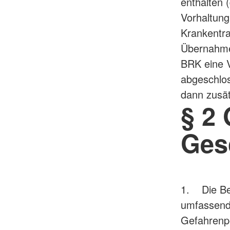
enthalten 
Vorhaltung
Krankentra
Übernahme
BRK eine V
abgeschlo
dann zusä
§ 2
Ges
1. Die Bem
umfassend
Gefahrenpo