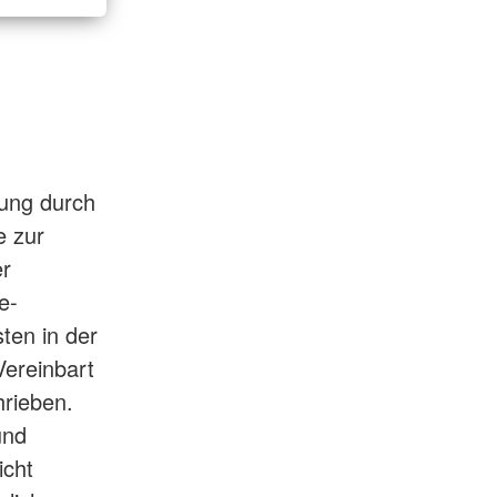
ung durch
e zur
er
e-
ten in der
Vereinbart
hrieben.
und
icht