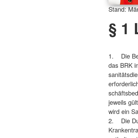
Stand: Mä
§ 1
1. Die Be
das BRK im
sanitätsdi
erforderl
schäftsbed
jeweils gü
wird ein S
2. Die Dur
Krankentra