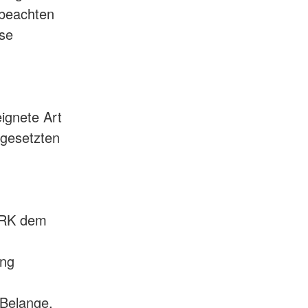
 beachten
ise
ignete Art
ngesetzten
 BRK dem
ung
 Belange,