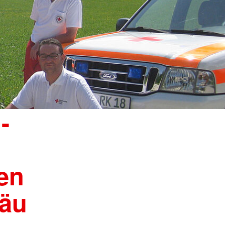
-
en
gäu