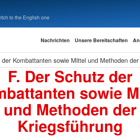
tch to the English one
Nachrichten
Unsere Bereitschaften
An
 der Kombattanten sowie Mittel und Methoden der
F. Der Schutz der
battanten sowie Mi
und Methoden der
Kriegsführung