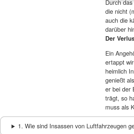
Durch das 
die nicht 
auch die k
darüber hi
Der Verlu
Ein Angehör
ertappt wi
heimlich I
genießt al
er bei der
trägt, so 
muss als K
1. Wie sind Insassen von Luftfahrzeugen g