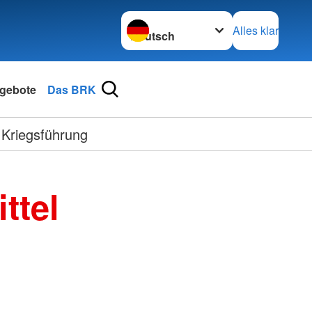
Sprache wechseln zu
Alles klar
gebote
Das BRK
 Kriegsführung
ttel