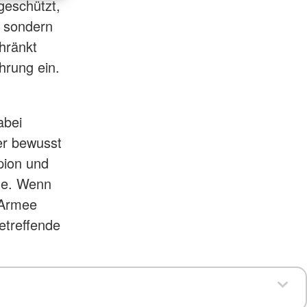
geschützt,
, sondern
hränkt
hrung ein.
abei
er bewusst
pion und
ene. Wenn
 Armee
etreffende