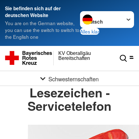
Sie befinden sich auf der
Sprache wechseln zu
deutschen Website
You are on the German website,
you can use the switch to switch to
Alles klar
the English one
KV Oberallgäu
Bereitschaften
Schwesternschaften
Lesezeichen -
Servicetelefon