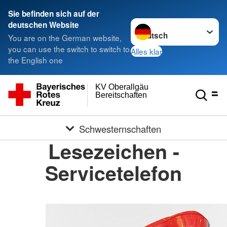
Sie befinden sich auf der
Sprache wechseln zu
deutschen Website
You are on the German website,
you can use the switch to switch to
Alles klar
the English one
KV Oberallgäu
Bereitschaften
Schwesternschaften
Lesezeichen -
Servicetelefon