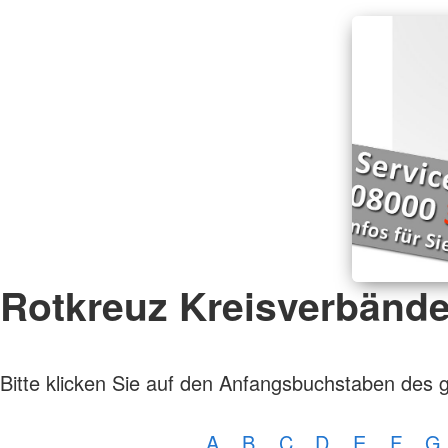
Rotkreuz Kreisverbänd
Bitte klicken Sie auf den Anfangsbuchstaben des 
A
B
C
D
E
F
G