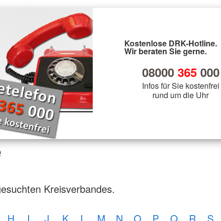
Kostenlose DRK-Hotline.
Wir beraten Sie gerne.
08000
365
000
Infos für Sie kostenfrei
rund um die Uhr
e
gesuchten Kreisverbandes.
H
I
J
K
L
M
N
O
P
Q
R
S