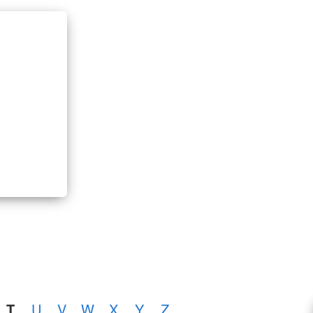
T
U
V
W
X
Y
Z