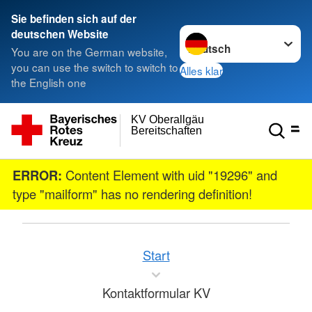
Sie befinden sich auf der
Sprache wechseln zu
deutschen Website
You are on the German website,
you can use the switch to switch to
Alles klar
the English one
KV Oberallgäu
Bereitschaften
ERROR:
Content Element with uid "19296" and
type "mailform" has no rendering definition!
Start
Kontaktformular KV