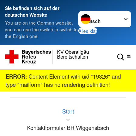
Sie befinden sich auf der
Sprache wechseln zu
deutschen Website
You are on the German website,
you can use the switch to switch to
Alles klar
the English one
KV Oberallgäu
Bereitschaften
ERROR:
Content Element with uid "19326" and
type "mailform" has no rendering definition!
Start
Kontaktformular BR Wiggensbach