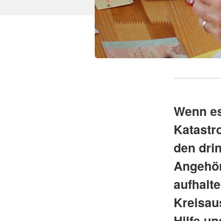
Wenn es
Katastr
den dri
Angehör
aufhalt
Kreisau
Hilfe u