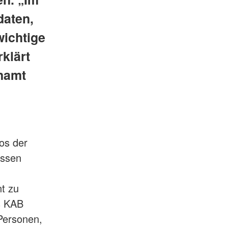
daten,
wichtige
klärt
enamt
ros der
issen
t zu
s KAB
 Personen,