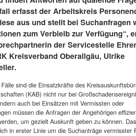
all erfasst der Arbeitskreis Personen
iese aus und stellt bei Suchanfragen 
tionen zum Verbleib zur Verfügung“, er
prechpartnerin der Servicestelle Ehr
K Kreisverband Oberallgäu, Ulrike
ller.
r Fälle sind die Einsatzkräfte des Kreisauskunftsbü
schaften (KAB) nicht nur bei Großschadensereign
ondern auch bei Einsätzen mit Vermissten oder
gen müssen die Anfragen der Angehörigen effizien
werden, um gezielt Auskunft geben zu können. Da
ch in erster Linie um die Suchanträge vermisster