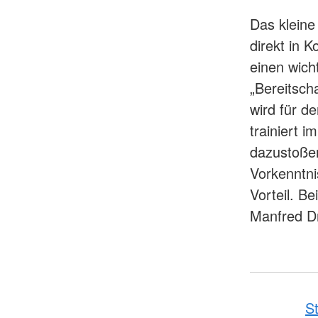
Das kleine
direkt in 
einen wich
„Bereitsch
wird für d
trainiert 
dazustoßen
Vorkenntni
Vorteil. B
Manfred Dr
St