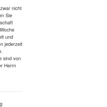
zwar nicht
en Sie
schaft
e Woche
elt und
n jederzeit
e.
e sind von
er Herrn
g