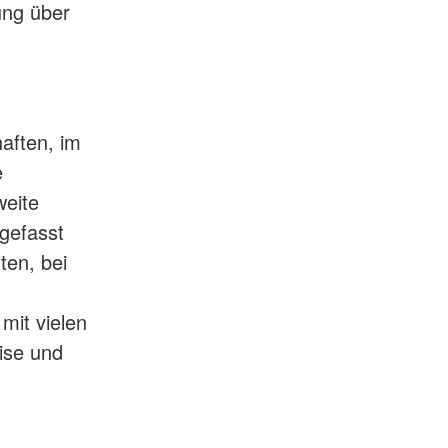
ung über
aften, im
e
weite
 gefasst
ten, bei
mit vielen
ise und