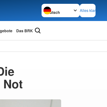
Sprache wechseln zu
Alles klar
gebote
Das BRK
Die
 Not