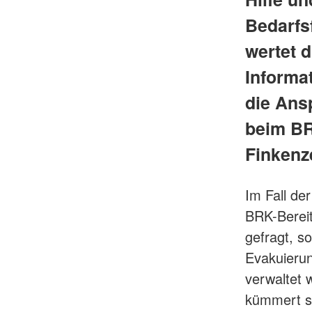
Bedarfsf
wertet d
Informa
die Ans
beim BR
Finkenze
Im Fall de
BRK-Bereit
gefragt, s
Evakuierun
verwaltet 
kümmert si