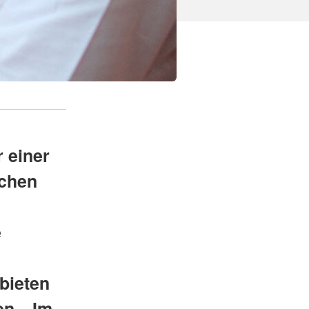
 einer
schen
e
bieten
en. „Im