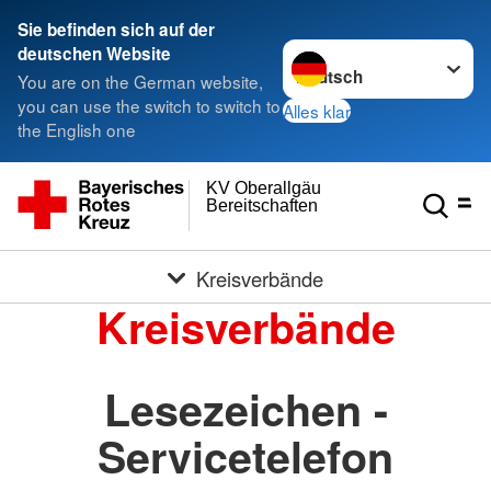
Sie befinden sich auf der
Sprache wechseln zu
deutschen Website
You are on the German website,
you can use the switch to switch to
Alles klar
the English one
KV Oberallgäu
Bereitschaften
Kreisverbände
Kreisverbände
Lesezeichen -
Servicetelefon