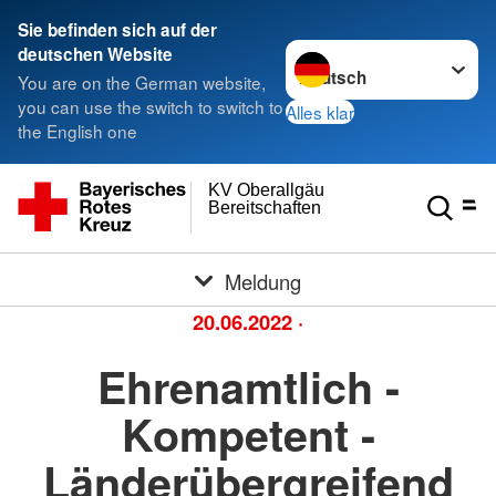
Sie befinden sich auf der
Sprache wechseln zu
deutschen Website
You are on the German website,
you can use the switch to switch to
Alles klar
the English one
KV Oberallgäu
Bereitschaften
Meldung
20.06.2022
·
Ehrenamtlich -
Kompetent -
Länderübergreifend