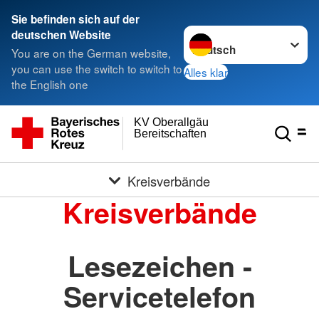
Sie befinden sich auf der
Sprache wechseln zu
deutschen Website
You are on the German website,
you can use the switch to switch to
Alles klar
the English one
KV Oberallgäu
Bereitschaften
Kreisverbände
Kreisverbände
Lesezeichen -
Servicetelefon