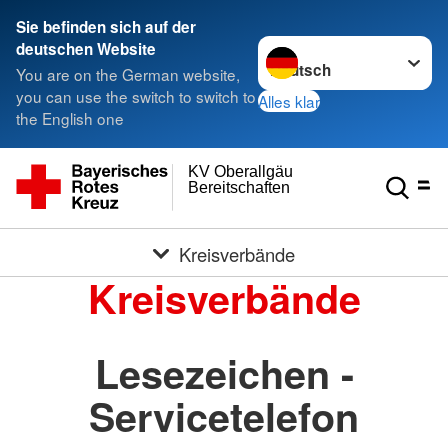
Sie befinden sich auf der
Sprache wechseln zu
deutschen Website
You are on the German website,
you can use the switch to switch to
Alles klar
the English one
KV Oberallgäu
Bereitschaften
Kreisverbände
Kreisverbände
Lesezeichen -
Servicetelefon