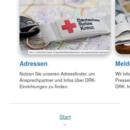
Adressen
Meld
Nutzen Sie unseren Adressfinder, um
Wir inf
Ansprechpartner und Infos über DRK-
Pressei
Einrichtungen zu finden.
DRK. In
Start