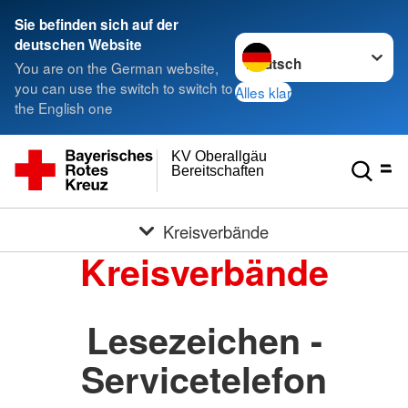
Sie befinden sich auf der
Sprache wechseln zu
deutschen Website
You are on the German website,
you can use the switch to switch to
Alles klar
the English one
KV Oberallgäu
Bereitschaften
Kreisverbände
Kreisverbände
Lesezeichen -
Servicetelefon