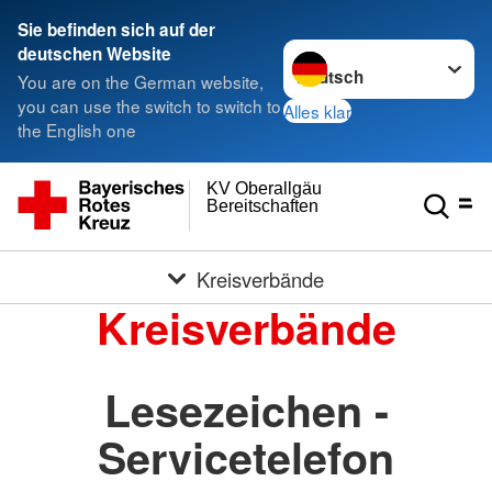
Sie befinden sich auf der
Sprache wechseln zu
deutschen Website
You are on the German website,
you can use the switch to switch to
Alles klar
the English one
KV Oberallgäu
Bereitschaften
Kreisverbände
Kreisverbände
Lesezeichen -
Servicetelefon