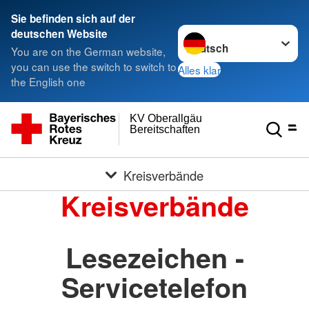
Sie befinden sich auf der
Sprache wechseln zu
deutschen Website
You are on the German website,
you can use the switch to switch to
Alles klar
the English one
KV Oberallgäu
Bereitschaften
Kreisverbände
Kreisverbände
Lesezeichen -
Servicetelefon