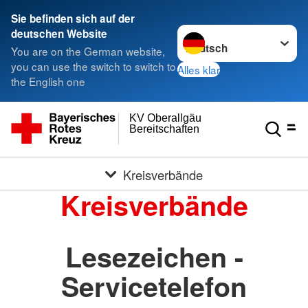
Sie befinden sich auf der
Sprache wechseln zu
deutschen Website
You are on the German website,
you can use the switch to switch to
Alles klar
the English one
KV Oberallgäu
Bereitschaften
Kreisverbände
Kreisverbände
Lesezeichen -
Servicetelefon