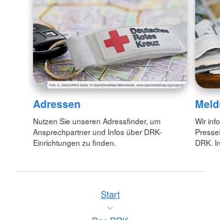
Adressen
Meld
Nutzen Sie unseren Adressfinder, um
Wir inf
Ansprechpartner und Infos über DRK-
Pressei
Einrichtungen zu finden.
DRK. In
Start