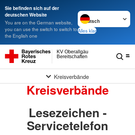
Sie befinden sich auf der
Sprache wechseln zu
deutschen Website
You are on the German website,
you can use the switch to switch to
Alles klar
the English one
KV Oberallgäu
Bereitschaften
Kreisverbände
Kreisverbände
Lesezeichen -
Servicetelefon