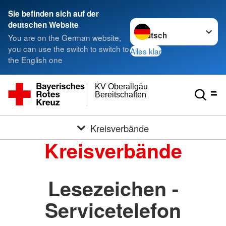
Sie befinden sich auf der
Sprache wechseln zu
deutschen Website
You are on the German website,
you can use the switch to switch to
Alles klar
the English one
KV Oberallgäu
Bereitschaften
Kreisverbände
Kreisverbände
Lesezeichen -
Servicetelefon